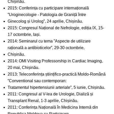
Chișinău.
2015: Conferința cu participare internațională
”Uroginecologie - Patologia de Graniță între
Ginecolog și Urolog”, 24 aprilie, Chișinău.
2015: Congresul Național de Nefrologie, ediția IX, 15-
17 octombrie, Iași.
2014: Seminarul cu tema ”Aspecte de utilizare
rațională a antibioticelor”, 29-30 octombrie,
Chișinău.
2014: OMI Visiting Professorship in Cardiac Imaging,
20 mai, Chișinău.
2013: Teleconferința științifico-practică Moldo-Română
”Conventional sau contemporan:
Tratamentul hipertensiunii arteriale”, 5 iunie, Chișinău.
2011: Congresul al V-lea de Urologie, Dializă și
Transplant Renal, 1-3 aprilie, Chișinău.
2011: Conferința Națională în Medicina Internă din
Republica Moldova cu Participare