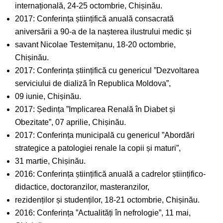
internațională, 24-25 octombrie, Chișinău.
2017: Conferința științifică anuală consacrată
aniversării a 90-a de la nașterea ilustrului medic și
savant Nicolae Testemițanu, 18-20 octombrie,
Chișinău.
2017: Conferința științifică cu genericul ”Dezvoltarea
serviciului de dializă în Republica Moldova”,
09 iunie, Chișinău.
2017: Ședința ”Implicarea Renală în Diabet și
Obezitate”, 07 aprilie, Chișinău.
2017: Conferința municipală cu genericul ”Abordări
strategice a patologiei renale la copii și maturi”,
31 martie, Chișinău.
2016: Conferința științifică anuală a cadrelor științifico-
didactice, doctoranzilor, masteranzilor,
rezidenților și studenților, 18-21 octombrie, Chișinău.
2016: Conferința ”Actualități în nefrologie”, 11 mai,