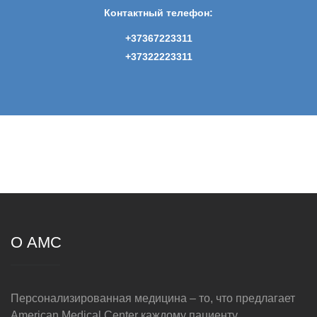
Контактный телефон:
+37367223311
+37322223311
О AMC
Персонализированная медицина – то, что предлагает
American Medical Center каждому пациенту.