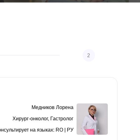
2
Заполните персональные данные
Медников Лорена
Хирург-oнколог, Гастролог
онсультирует на языках: RO | РУ