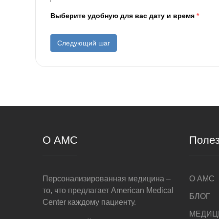
Выберите удобную для вас дату и время
*
Следующий шаг
О AMC
Полез
Персонализированная медицина –
О AMC
то, что предлагает American Medical
БЛОГ
Center каждому пациенту.
МЕДИЦ