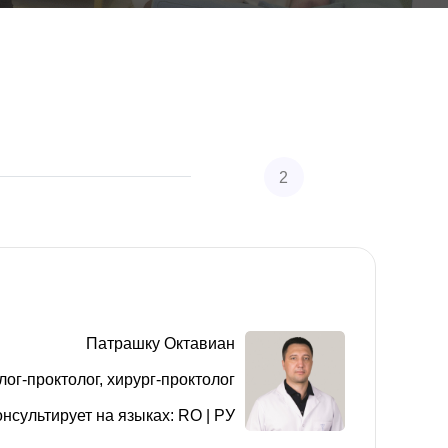
2
Заполните персональные данные
Патрашку Октавиан
лог-проктолог, хирург-проктолог
онсультирует на языках: RO | РУ