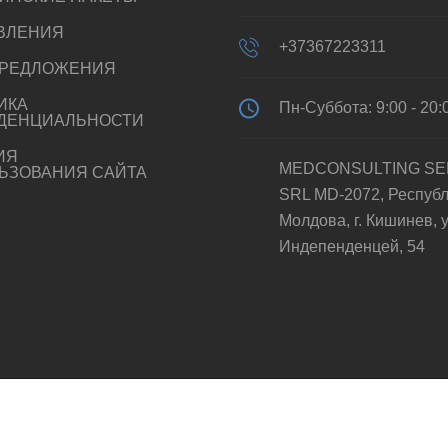
ВЛЕНИЯ
+37367223311
РЕДЛОЖЕНИЯ
ИКА
Пн-Суббота: 9:00 - 20:
ДЕНЦИАЛЬНОСТИ
ИЯ
MEDCONSULTING SE
ЬЗОВАНИЯ САЙТА
SRL MD-2072, Респуб
Молдова, г. Кишинев, у
Индепенденцей, 54