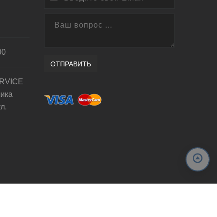
00
ОТПРАВИТЬ
RVICE
лика
л.