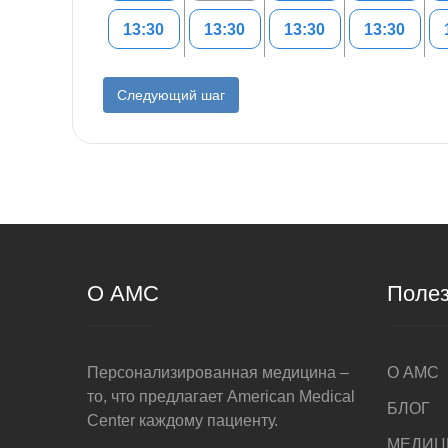
13:30
13:30
13:30
13:30
Следующий шаг
О AMC
Полез
Персонализированная медицина –
О AMC
то, что предлагает American Medical
БЛОГ
Center каждому пациенту.
МЕДИЦ