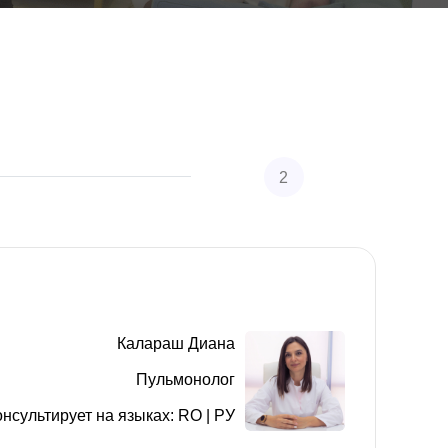
2
Заполните персональные данные
Калараш Диана
Пульмонолог
онсультирует на языках: RO | РУ