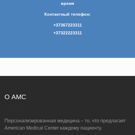
время
Контактный телефон:
+37367223311
+37322223311
О AMC
Персонализированная медицина – то, что предлагает
American Medical Center каждому пациенту.