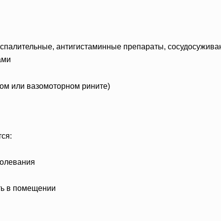
спалительные, антигистаминные препараты, сосудосужива
ами
ом или вазомоторном рините)
ся:
болевания
ь в помещении