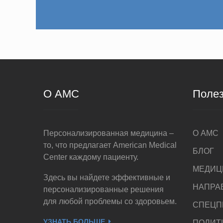
О AMC
Полез
Персонализированная медицина –
О AMC
то, что предлагает American Medical
БЛОГ
Center каждому пациенту.
МЕДИЦ
Здесь вы найдете эффективные и
НАПРА
персонализированные решения
для любой проблемы со здоровьем.
СПЕЦП
УЗНАТЬ БОЛЬШЕ
ПОЛИТ