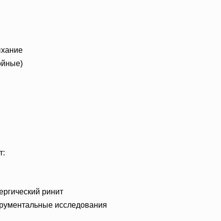
ыхание
ойные)
т:
ергический ринит
трументальные исследования