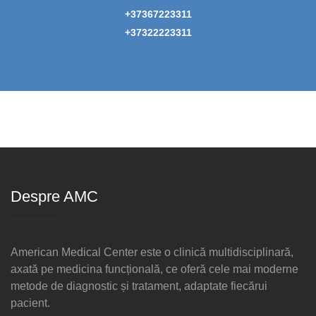
+37367223311
+37322223311
Despre AMC
American Medical Center este o clinică multidisciplinară,
axată pe medicina funcțională, ce oferă cele mai moderne
metode de diagnostic și tratament, adaptate fiecărui
pacient.