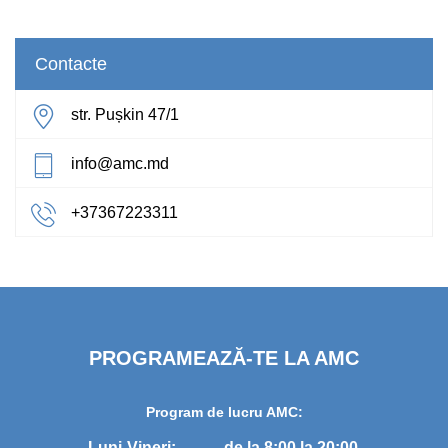
Contacte
str. Pușkin 47/1
info@amc.md
+37367223311
PROGRAMEAZĂ-TE LA AMC
Program de lucru AMC:
Luni-Vineri:
de la 8:00 la 20:00