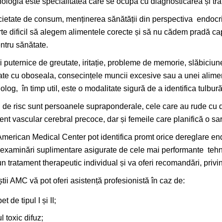
ologia este specialitatea care se ocupă cu diagnosticarea și tra
ocietate de consum, menținerea sănătății din perspectiva endocrin
rte dificil să alegem alimentele corecte și să nu cădem pradă c
ntru sănătate.
ii puternice de greutate, iritație, probleme de memorie, slăbiciune
te cu oboseala, consecințele muncii excesive sau a unei alimen
log, în timp util, este o modalitate sigură de a identifica tulbur
l de risc sunt persoanele supraponderale, cele care au rude cu di
ent vascular cerebral precoce, dar și femeile care planifică o sa
American Medical Center pot identifica promt orice dereglare e
 examinări suplimentare asigurate de cele mai performante tehno
un tratament therapeutic individual și va oferi recomandări, privi
știi AMC vă pot oferi asistență profesionistă în caz de:
et de tipul I și II;
l toxic difuz;