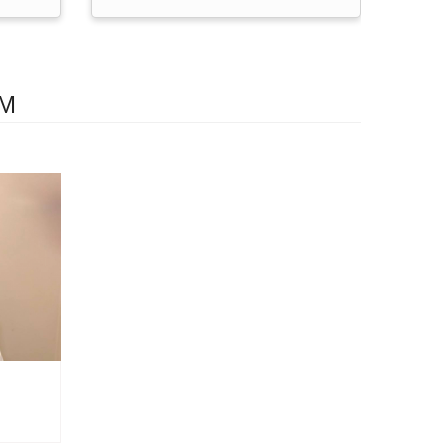
Details
AM
Doctor's appointment