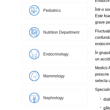
Endocrin
Într-o s
Pediatrics
Este foa
grave pe
Fluctuaț
Nutrition Department
confunda
endocrino
În grupu
Endocrinology
un accid
Medicii 
prescrie
Mammology
selecta 
Speciali
Nephrology
diab
gâtu