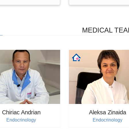
Endocrinology
Details
MEDICAL TE
Doctor's appointment
Chiriac Andrian
Aleksa Zinaida
Endocrinology
Endocrinology