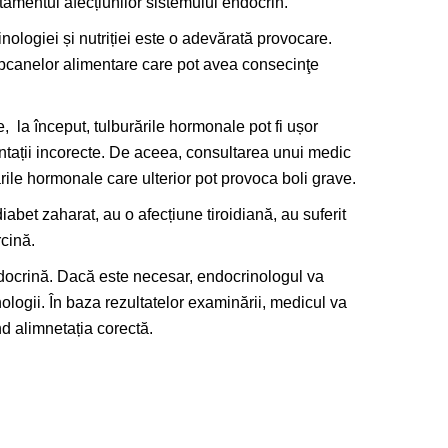
tamentul afecțiunilor sistemului endocrin.
ologiei și nutriției este o adevărată provocare.
apcanelor alimentare care pot avea consecinţe
, la început, tulburările hormonale pot fi ușor
tații incorecte. De aceea, consultarea unui medic
ările hormonale care ulterior pot provoca boli grave.
abet zaharat, au o afecțiune tiroidiană, au suferit
rcină.
ndocrină. Dacă este necesar, endocrinologul va
logii. În baza rezultatelor examinării, medicul va
nd alimnetația corectă.