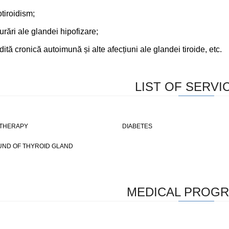
otiroidism;
urări ale glandei hipofizare;
idită cronică autoimună și alte afecțiuni ale glandei tiroide, etc.
LIST OF SERVI
 THERAPY
DIABETES
ND OF THYROID GLAND
MEDICAL PROG