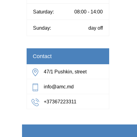
Saturday:
08:00 - 14:00
Sunday:
day off
Contact
47/1 Pushkin, street
info@amc.md
+37367223311