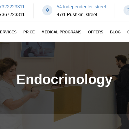
7322223311
54 Independentei, street
7367223311
47/1 Pushkin, street
ERVICES
PRICE
MEDICAL PROGRAMS
OFFERS
BLOG
Endocrinology