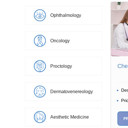
Ophthalmology
Oncology
Chec
Proctology
Des
Dermatovenereology
Pri
Aesthetic Medicine
P
Chiriac Andrian