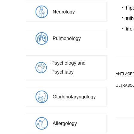
hip
Neurology
tulb
tiro
Pulmonology
Psychology and
Psychiatry
ANTI-AGE
ULTRASOU
Otorhinolaryngology
Allergology