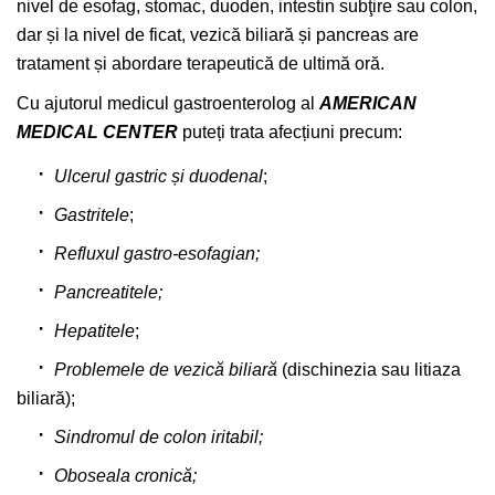
nivel de esofag, stomac, duoden, intestin subţire sau colon,
dar și la nivel de ficat, vezică biliară și pancreas are
tratament și abordare terapeutică de ultimă oră.
Cu ajutorul medicul gastroenterolog al
AMERICAN
MEDICAL CENTER
puteți trata afecțiuni precum:
Ulcerul gastric și duodenal
;
Gastritele
;
Refluxul gastro-esofagian
;
Pancreatitele;
Hepatitele
;
Problemele de vezică biliară
(dischinezia sau litiaza
biliară);
Sindromul de colon iritabil;
Oboseala cronică;