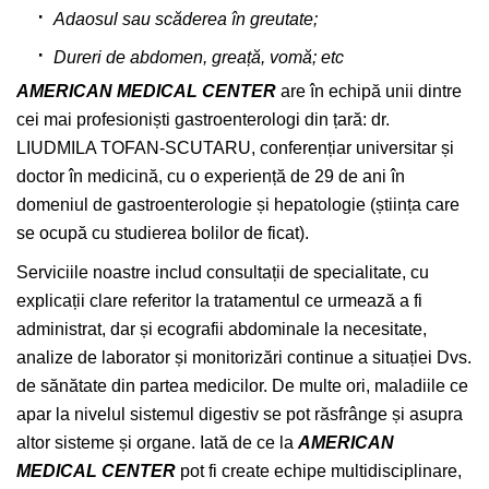
Adaosul sau scăderea în greutate;
Dureri de abdomen, greață, vomă; etc
AMERICAN MEDICAL CENTER
are în echipă unii dintre
cei mai profesioniști gastroenterologi din țară: dr.
LIUDMILA TOFAN-SCUTARU, conferențiar universitar și
doctor în medicină, cu o experiență de 29 de ani în
domeniul de gastroenterologie și hepatologie (știința care
se ocupă cu studierea bolilor de ficat).
Serviciile noastre includ consultații de specialitate, cu
explicații clare referitor la tratamentul ce urmează a fi
administrat, dar și ecografii abdominale la necesitate,
analize de laborator și monitorizări continue a situației Dvs.
de sănătate din partea medicilor. De multe ori, maladiile ce
apar la nivelul sistemul digestiv se pot răsfrânge și asupra
altor sisteme și organe. Iată de ce la
AMERICAN
MEDICAL CENTER
pot fi create echipe multidisciplinare,